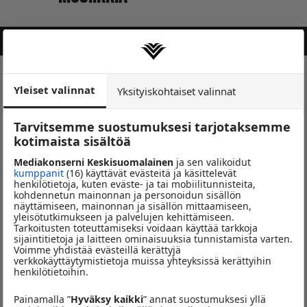
KOOL & THE GANG
LADIES NIGHT
Pop eilen – toissapäivänä
Yleiset valinnat
Yksityiskohtaiset valinnat
Tarvitsemme suostumuksesi tarjotaksemme
kotimaista sisältöä
Mediakonserni Keskisuomalainen
ja sen valikoidut
kumppanit
(16) käyttävät evästeitä ja käsittelevät
henkilötietoja, kuten eväste- ja tai mobiilitunnisteita,
kohdennetun mainonnan ja personoidun sisällön
näyttämiseen, mainonnan ja sisällön mittaamiseen,
yleisötutkimukseen ja palvelujen kehittämiseen.
Tarkoitusten toteuttamiseksi voidaan käyttää tarkkoja
sijaintitietoja ja laitteen ominaisuuksia tunnistamista varten.
Voimme yhdistää evästeillä kerättyjä
verkkokäyttäytymistietoja muissa yhteyksissä kerättyihin
henkilötietoihin.
Pop eilen – toissapäivänä
Painamalla ”
Hyväksy kaikki
” annat suostumuksesi yllä