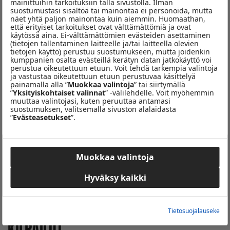
Sunnuntaisin 10.00-11.00
mainittuihin tarkoituksiin tällä sivustolla. Ilman
suostumustasi sisältöä tai mainontaa ei personoida, mutta
näet yhtä paljon mainontaa kuin aiemmin. Huomaathan,
Hector
palaa radioaalloille juontajan roolissa
että erityiset tarkoitukset ovat välttämättömiä ja ovat
juhannussunnuntaista 22.6. alkaen, kun Mediatalo
käytössä aina. Ei-välttämättömien evästeiden asettaminen
(tietojen tallentaminen laitteelle ja/tai laitteella olevien
Keskisuomalaisen konsernin radiokanavat alkavat lähettää artistin
tietojen käyttö) perustuu suostumukseen, mutta joidenkin
mainetta niittänyttä
Pop eilen – toissapäivänä
-ohjelmaa.
kumppanien osalta evästeillä kerätyn datan jatkokäyttö voi
perustua oikeutettuun etuun. Voit tehdä tarkempia valintoja
ja vastustaa oikeutettuun etuun perustuvaa käsittelyä
Nostalgisia tuulahduksia päästään aistimaan sunnuntaisin kello 10–
painamalla alla ”
Muokkaa valintoja
” tai siirtymällä
11 sekä uusintana aina tiistaisin kello 18–19. Uusi jakso luvassa aina
”
Yksityiskohtaiset valinnat
” -välilehdelle. Voit myöhemmin
muuttaa valintojasi, kuten peruuttaa antamasi
joka toinen viikko.
suostumuksen, valitsemalla sivuston alalaidasta
”
Evästeasetukset
”.
Luvassa on ohjelmalle uskollisesti kattava edustus musiikin
kultaisten vuosikymmenten tarjontaa.
Heikki Harman
mukaan
50-luku on muutakin kuin
Elvis
ja 60-luku muutakin kuin Beatles.
Muokkaa valintoja
Seuraa meitä somessa
Hyväksy kaikki
Tietosuojalauseke
KILPAILUT