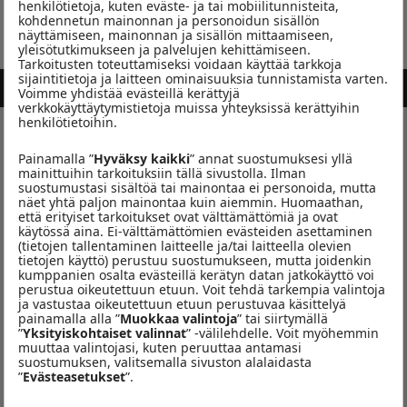
henkilötietoja, kuten eväste- ja tai mobiilitunnisteita,
kohdennetun mainonnan ja personoidun sisällön
Anssi Saarelainen
näyttämiseen, mainonnan ja sisällön mittaamiseen,
yleisötutkimukseen ja palvelujen kehittämiseen.
Tarkoitusten toteuttamiseksi voidaan käyttää tarkkoja
sijaintitietoja ja laitteen ominaisuuksia tunnistamista varten.
SAMULI EDELMANN & SANI
TUHAT YÖTÄ
Voimme yhdistää evästeillä kerättyjä
verkkokäyttäytymistietoja muissa yhteyksissä kerättyihin
henkilötietoihin.
Hyvää joulua!
Painamalla ”
Hyväksy kaikki
” annat suostumuksesi yllä
mainittuihin tarkoituksiin tällä sivustolla. Ilman
suostumustasi sisältöä tai mainontaa ei personoida, mutta
Hyvää joulua!
näet yhtä paljon mainontaa kuin aiemmin. Huomaathan,
että erityiset tarkoitukset ovat välttämättömiä ja ovat
Seuraa meitä somessa
käytössä aina. Ei-välttämättömien evästeiden asettaminen
(tietojen tallentaminen laitteelle ja/tai laitteella olevien
tietojen käyttö) perustuu suostumukseen, mutta joidenkin
kumppanien osalta evästeillä kerätyn datan jatkokäyttö voi
perustua oikeutettuun etuun. Voit tehdä tarkempia valintoja
ja vastustaa oikeutettuun etuun perustuvaa käsittelyä
painamalla alla ”
Muokkaa valintoja
” tai siirtymällä
KILPAILUT
”
Yksityiskohtaiset valinnat
” -välilehdelle. Voit myöhemmin
muuttaa valintojasi, kuten peruuttaa antamasi
suostumuksen, valitsemalla sivuston alalaidasta
”
Evästeasetukset
”.
Lähetä kysymyksesi kardiologille ja osallistu