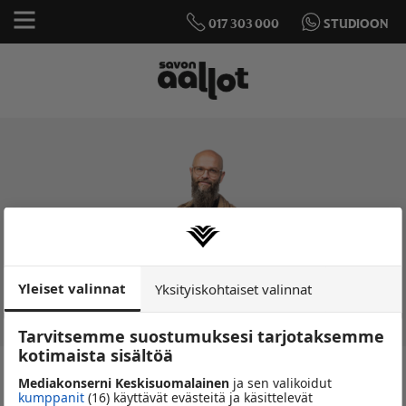
017 303 000
STUDIOON
Yleiset valinnat
Yksityiskohtaiset valinnat
Tarvitsemme suostumuksesi tarjotaksemme
kotimaista sisältöä
Studiossa nyt
Mediakonserni Keskisuomalainen
ja sen valikoidut
SAVON AAMU
kumppanit
(16) käyttävät evästeitä ja käsittelevät