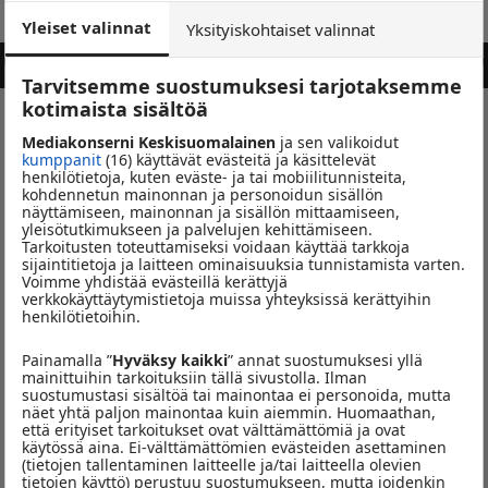
Yleiset valinnat
Yksityiskohtaiset valinnat
ARETHA FRANKLIN
RESPECT
Tarvitsemme suostumuksesi tarjotaksemme
kotimaista sisältöä
Jari Lindström & Jorma Hietamäki
Mediakonserni Keskisuomalainen
ja sen valikoidut
kumppanit
(16) käyttävät evästeitä ja käsittelevät
henkilötietoja, kuten eväste- ja tai mobiilitunnisteita,
kohdennetun mainonnan ja personoidun sisällön
näyttämiseen, mainonnan ja sisällön mittaamiseen,
yleisötutkimukseen ja palvelujen kehittämiseen.
Tarkoitusten toteuttamiseksi voidaan käyttää tarkkoja
sijaintitietoja ja laitteen ominaisuuksia tunnistamista varten.
Voimme yhdistää evästeillä kerättyjä
verkkokäyttäytymistietoja muissa yhteyksissä kerättyihin
henkilötietoihin.
Painamalla ”
Hyväksy kaikki
” annat suostumuksesi yllä
mainittuihin tarkoituksiin tällä sivustolla. Ilman
suostumustasi sisältöä tai mainontaa ei personoida, mutta
näet yhtä paljon mainontaa kuin aiemmin. Huomaathan,
että erityiset tarkoitukset ovat välttämättömiä ja ovat
käytössä aina. Ei-välttämättömien evästeiden asettaminen
(tietojen tallentaminen laitteelle ja/tai laitteella olevien
tietojen käyttö) perustuu suostumukseen, mutta joidenkin