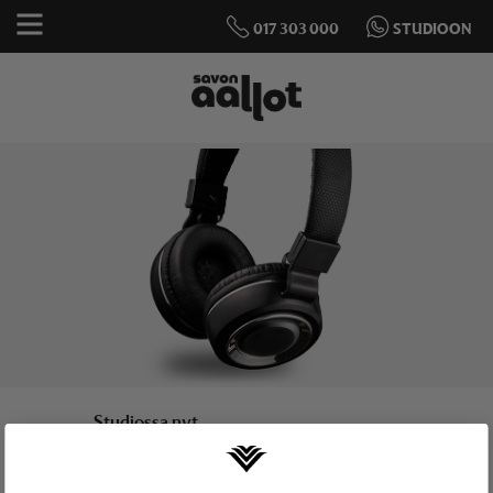
017 303 000
STUDIOON
Studiossa nyt
ELÄMÄSI MONIPUOLISINTA
MUSIIKKIA